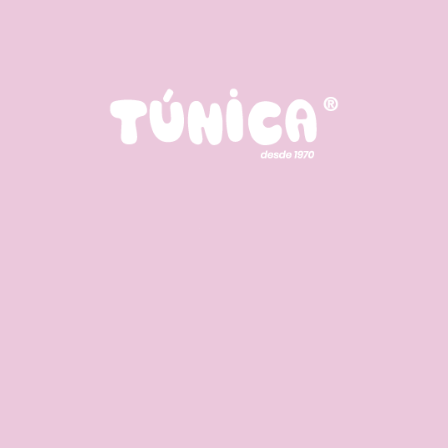
né Intercomunicador
deo
9.95